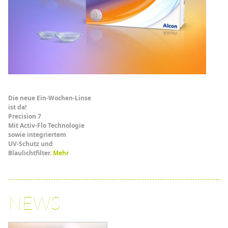
Die neue Ein-Wochen-Linse
ist da!
Precision 7
Mit Activ-Flo Technologie
sowie integriertem
UV-Schutz und
Blaulichtfilter.
Mehr
NEWS