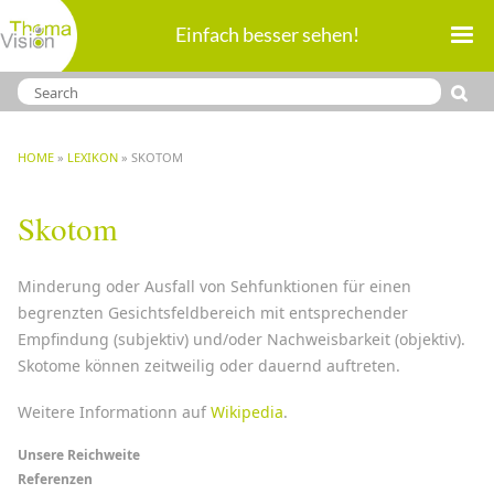
Direkt
Einfach besser sehen!
zum
Inhalt
BREADCRUMB
HOME
LEXIKON
SKOTOM
Skotom
Minderung oder Ausfall von Sehfunktionen für einen
begrenzten Gesichtsfeldbereich mit entsprechender
Empfindung (subjektiv) und/oder Nachweisbarkeit (objektiv).
Skotome können zeitweilig oder dauernd auftreten.
Weitere Informationn auf
Wikipedia
.
Menü
Unsere Reichweite
Referenzen