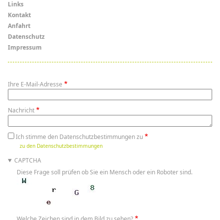
Links
Links
Kontakt
Anfahrt
Datenschutz
Impressum
Ihre E-Mail-Adresse
Nachricht
Ich stimme den Datenschutzbestimmungen zu
zu den Datenschutzbestimmungen
CAPTCHA
Diese Frage soll prüfen ob Sie ein Mensch oder ein Roboter sind.
Welche Zeichen sind in dem Bild zu sehen?